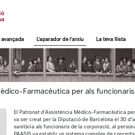
 avançada
L’aparador de l’arxiu
La teva llista
- Arxiu general
èdico-Farmacèutica per als funcionaris
El Patronat d’Assistència Mèdico-Farmacèutica per 
va ser creat per la Diputació de Barcelona el 30 d'
sanitària als funcionaris de la corporació, al personal
PAASIS va establir un sistema complex de concerts 