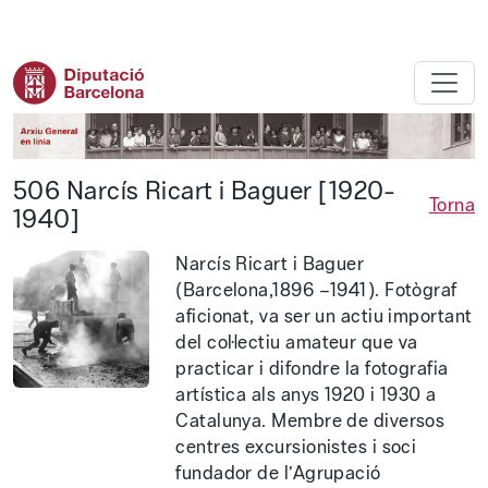
Diputació de Barcelona - Arxiu ge
506 Narcís Ricart i Baguer [1920-
Torna
1940]
Narcís Ricart i Baguer
(Barcelona,1896 –1941). Fotògraf
aficionat, va ser un actiu important
del col·lectiu amateur que va
practicar i difondre la fotografia
artística als anys 1920 i 1930 a
Catalunya. Membre de diversos
centres excursionistes i soci
fundador de l’Agrupació