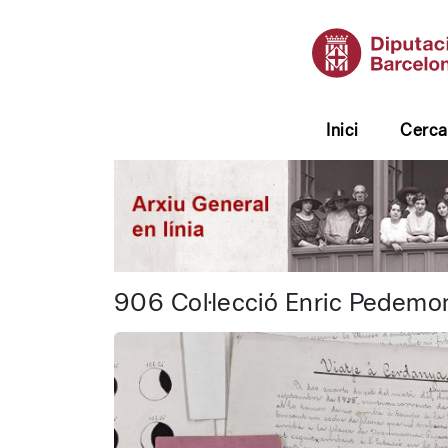
Inici
Cerca
Diputació de Barcelona 
906 Col·lecció Enric Pedemo